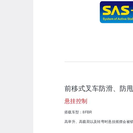
前移式叉车防滑、防
悬挂控制
搭载车型：8FBR
高举升、高载荷以及转弯时悬挂摇摆会被