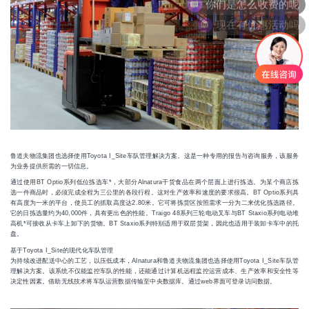
现在有优惠活动吗
鲁道夫物流集团也选择使用Toyota I_Site车队管理解决方案。这是一种专用的报告与咨询服务，该服务
为业务提供所需的一切信息。
通过使用BT Optio系列低位拣选车*，大部分Alnatura干货食品在两个层面上进行拣选。为某个商店拣
选一件商品时，必须完成全程为三公里的各段行程。这对生产效率和速度的要求很高。BT Optio系列具
有高度为一米的平台，使员工的抓取高度达2.80米。它可将拣货区按照需求一分为二来优化拣选路径。
它的日拣选量约为40,000件，具有更出色的性能。Traigo 48系列三轮电动叉车与BT Staxio系列电动堆
高机*可接收从卡车上卸下的货物。BT Staxio系列特别适用于双层货架，因此也适用于装卸卡车中的托
盘。
基于Toyota I_Site的现代化车队管理
为持续改进配送中心的工艺，以压低成本，Alnatura和鲁道夫物流集团也选择使用Toyota I_Site车队管
理解决方案。该系统不仅能监控车队的性能，还能通过计算机远程监控运营成本、生产效率和安全性等
决定性因素。借助无线技术将车队运营数据传输至中央数据库。通过web界面可登录访问数据。