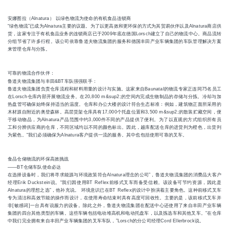
安娜图拉（Alnatura） 以绿色物流为使命的有机食品连锁商
“绿色物流”已成为Alnatura主要的议题。为了以更高效和更环保的方式为其贸易伙伴以及Alnatura商店供
货，这家专注于有机食品业务的连锁商店已于2009年底在德国Lorsch建立了自己的物流中心。商品流转
分组节省了许多行程。该公司依靠鲁道夫物流集团的服务和德国丰田产业车辆集团的车队管理解决方案
来管理仓库与分拣。
可靠的物流合作伙伴：
鲁道夫物流集团与丰田&BT车队强强联手：
鲁道夫物流集团负责仓库流程和材料用量的设计与实施。这家来自Baunatal的物流专家正连同75名员工
在Lorsch仓库内部开展物流业务。在20,800 m&sup2;的空间内完成生物制品的存储与分拣。冷却与加
热盘管可确保始终保持适当的温度。仓库和办公大楼的设计符合生态标准：例如，建筑物正面所采用的
木材源自附近的奥登森林。高层货架仓库具有17,000个托盘位置和3,500 m&sup2;的散装贮藏空间，便
于移动物品，为Alnatura产品范围中约3,000件不同的产品提供了便利。为了以直观的方式组织所有员
工和分辨供应商的仓库，不同区域均以不同的颜色标出。因此，越库配送仓库的进货列为橙色，出货列
为紫色。“我们必须确保为Alnatura客户提供一流的服务。其中也包括使用可靠的叉车。
食品仓储物流的环保高效挑战
——BT仓储车队使命必达
在选择设备时，我们将寻求能源与环境政策符合Alnatura理念的公司”，鲁道夫物流集团的消费品大客户
经理Erik Duckstein说。“我们因使用BT Reflex前移式叉车而备受信赖。该设备可节约资源，因此是
Alnatura的理想之选”，他补充说。 环境意识已在BT Reflex的设计中扮演着主要角色。这种前移式叉车
专为清洁和高效节能的操作而设计，在使用寿命结束时具有高度可回收性。主要的是，该前移式叉车并
非[敏感词]一台具有说服力的设备。除此之外，鲁道夫物流集团在配送中心还使用了来自丰田产业车辆
集团的四台其他类型的车辆。这些车辆包括电动堆高机和电动托盘车，以及拣选车和其他叉车。“在仓库
中我们完全拥有来自丰田产业车辆集团的叉车车队，”Lorsch的分公司经理Cord Ellerbrock说。