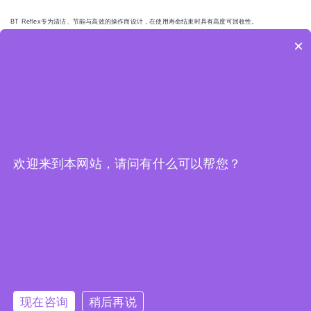
BT Reflex专为清洁、节能与高效的操作而设计，在使用寿命结束时具有高度可回收性。
此外，专家将来自设备的数据与来自丰田产业车辆集团欧洲（TMHE）服务数据库的数据进行整合，分
×
析顾客数据，并提供有关如何提高生产效率、安全性和缩减成本的建议。“该叉车的车载系统极易设置，
无需在现场安装复杂的软件或硬件，”德国丰田产业车辆集团的大客户经理Udo Feix说。
Toyota I_Site车载系统也包含驾驶人员访问控制，这有助于提高工作安全性。公司经授权的员工可以使
用叉车，而未经授权的人员则无法使用叉车。此外，它可以记录每个驾驶员和每台设备的碰撞次数和冲
击力。电瓶监测器支持更好的电瓶管理。从而能够降低能源消耗并延长电瓶寿命。这是丰田为环境所做
的奉献。“将能源消耗保持到低水平对我们很重要。这正是我们选择丰田车队管理解决方案的原因”，
Erik Duckstein说。
*请至“产品服务——全系列叉车”了解更多关于“BT Optio系列低位拣选车”及“BT Staxio系列电动堆高
机”的产品信息。
欢迎来到本网站，请问有什么可以帮您？
硬件为基础，软件为核心，打造现代化冷链仓储物流功能区
回到顶部
现在咨询
稍后再说