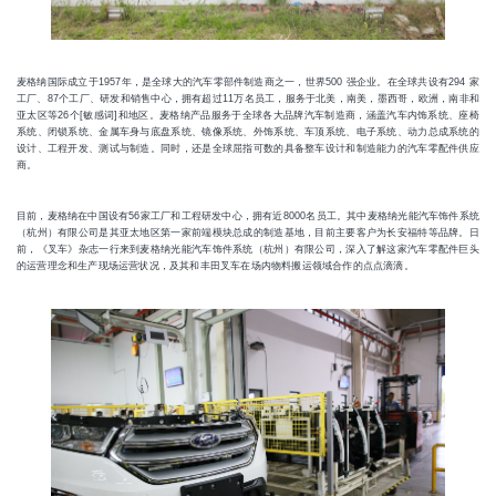
麦格纳国际成立于1957年，是全球大的汽车零部件制造商之一，世界500 强企业。在全球共设有294 家
工厂、87个工厂、研发和销售中心，拥有超过11万名员工，服务于北美，南美，墨西哥，欧洲，南非和
亚太区等26个[敏感词]和地区。麦格纳产品服务于全球各大品牌汽车制造商，涵盖汽车内饰系统、座椅
系统、闭锁系统、金属车身与底盘系统、镜像系统、外饰系统、车顶系统、电子系统、动力总成系统的
设计、工程开发、测试与制造。同时，还是全球屈指可数的具备整车设计和制造能力的汽车零配件供应
商。
目前，麦格纳在中国设有56家工厂和工程研发中心，拥有近8000名员工。其中麦格纳光能汽车饰件系统
（杭州）有限公司是其亚太地区第一家前端模块总成的制造基地，目前主要客户为长安福特等品牌。日
前，《叉车》杂志一行来到麦格纳光能汽车饰件系统（杭州）有限公司，深入了解这家汽车零配件巨头
的运营理念和生产现场运营状况，及其和丰田叉车在场内物料搬运领域合作的点点滴滴。