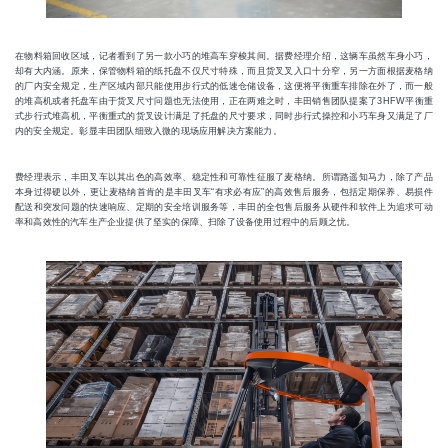
在物料箱回收区域，记者看到了另一款小巧的堆高车穿梭其间。据费经理介绍，这辆车虽然车身小巧，
却有大内涵。原来，保管物料箱的纸托盘不仅尺寸特殊，而且货叉叉入口十分窄，另一方面根据麦格纳
的厂内安全规定，生产区域内部只能使用步行式的低速仓储设备，这便将平衡重车排除在外了，而一般
的堆高机或者托盘车由于货叉尺寸问题也无法使用，正在两难之时，丰田销售团队提案了3HFW平衡重
式步行式堆高机，平衡重式的货叉设计满足了托盘的尺寸要求，同时步行式操控和小巧车身又满足了厂
内的安全规定。彰显丰田团队细致入微的现场应用解决方案能力。
费经理表示，丰田叉车以其出色的高效率、稳定性和可靠性征服了麦格纳。所谓路遥知马力，除了产品
本身过得硬以外，更让麦格纳首肯的是丰田叉车“有求必有应”的高效售后服务，包括定期保养、易损件
配送和突发问题的快速响应、定期的安全培训服务等，丰田的全包售后服务从硬件和软件上为追求可动
率和高效性的汽车生产企业提供了坚实的保障、扫除了设备使用过程中的后顾之忧。