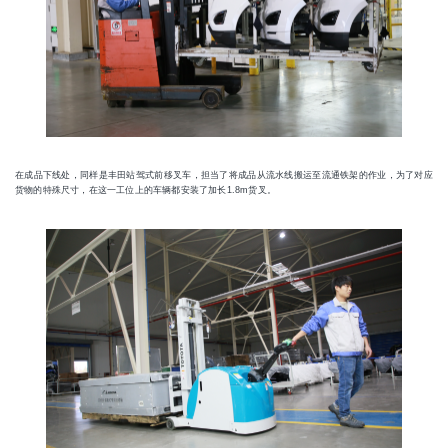
在成品下线处，同样是丰田站驾式前移叉车，担当了将成品从流水线搬运至流通铁架的作业，为了对应
货物的特殊尺寸，在这一工位上的车辆都安装了加长1.8m货叉。