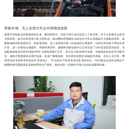
密集存储、无人化助力车企内部物流改善
展望汽车制造业内部物流的未来，费经理表示，目前汽车行业已经进入了寒冬期，对于大多数车企而言
升级转型，提升自身竞争力是大势所趋，因此费经理预测在未来五年中车企将面临方方面面的变革。就
麦格纳的内部物流而言，高密度存储、无人化将成为新一轮改善的主要需求。比如为应对接下来的业务
扩张，进一步降低仓储成本，有效利用空间，麦格纳光能仓储中心已经完成了10m高层货架的改造，与
其配套的将是丰田BT新款RRE H座驾前移式叉车，高可达13米的举升高度，平稳高效的的货叉升降作
业，倾斜式驾驶室和全景护顶架，实现了兼顾高效、安全和舒适性的顶端操作体验。在无人化方面，费
经理也对未来和丰田的合作充满信心：“车企的生产线具有灵活多变的特点，AGV配合自动传送带的产
线喂料模式更能满足这样的柔性生产需求，相信丰田一定能给予我们合适的提案和设备。”