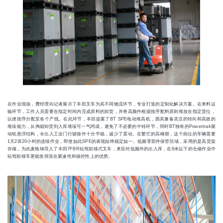
在作业现场，费经理向记者展示了丰田叉车为其不同物流环节，专业打造的定制化解决方案。在来料运
输环节，工作人员需要在指定时间内完成原料的卸货，并将高频件根据按序配料原则堆放在指定货位，
以便按序分配至各个产线。在此环节，丰田提案了BT SPE电动堆高机，因其兼备灵活的转向和高效的
堆垛能力，从掏箱卸货到入库堆垛可一气呵成，避免了不必要的中转环节，同时BT独有的Powertrak驱
动轮悬浮结构，令出入工业门行驶操作十分平稳，减少了震动。在繁忙的高峰期，这个岗位的车辆需要
1天2班20小时的连续作业，即使如此SPE的表现始终稳定如一。低频零部件保管区域，采用的是高货架
存储，为此麦格纳导入了丰田7FBR站驾前移式叉车，来应对低频件的出入库，在6米以下的仓储作业中
站驾前移车更能发挥其在紧凑性和操控性上的优势。