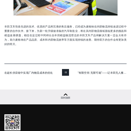
丰田叉车凭借先进的技术、优质的产品和完善的售后服务，已经成为麦格纳在内部物流持续改进过程中
重要的合作伙伴。接下来，为新一轮升级做准备的汽车制造业，将在其内部物流领域面临更多的挑战和
精益改善课题，相信在这过程中同样出自丰田精益物流理念的丰田叉车产品和解决方案一定会大有作
为，助力麦格纳在产品品质、成本和内部物流效率等方面实现持续的改善。期待双方的合作会有更加美
好的明天。
在超长供应链中实现厂内物流成本的优化
“有限空间 无限可能”——记丰田无人搬运设备应用实例
回到顶部