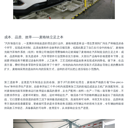
成本、品质、效率——麦格纳立足之本
“汽车制造行业，一直秉持持续改进的理念进行运作。麦格纳更是将这一理念贯彻到厂内生产和物流的各
个环节，实现成本控制、品质改善和作业效率的日臻完善，也因此奠定了自己在行业中的地位”。麦格纳
光能汽车饰件系统（杭州）有限公司物流经理费海峰向记者揭秘了麦格纳在汽车制造业的立足之本：成
本、品质和效率。首先是成本，汽车零部件行业受降价压力影响，大部分产品每年价格需逐年下降，这
就要求制造商不断通过设备利用率，人工效率、工艺流程的精益改善来实现成本的降低。接下来，在品
质方面，费经理也拿零部件安装流程举了个例子，传统的由内向外的安装方式容易会导致公差的叠加和
扩大，麦格纳采用的是由外向内的安装方式，这样的话可以把公差压缩在小范围内。
第三是效率，这更是汽车制造企业的命脉。源于JIT的准时化理念，麦格纳严格践行着“One-piece-
flow”单件排序生产原则，自接单开始三个半小时内就需将加工完的前端总成送达主机厂的装配车间。这
对麦格纳光能车间整体运行效率提出极高的要求，从生产配料—发料—生产—下线—装车整个流程，不
仅要排序作业，还要环环紧扣。因此，这对串联起生产、物流各个环节的物料搬运设备提出了很高的挑
战，它们需要在高强度的使用工况下保持极高的稳定性、高效性和可动率。丰田叉车在安全、品质和效
率方面的表现毋庸置疑，更难能可贵的是丰田售前售后团队对车辆运作的强有力支持，令车辆始终能保
持高效工作状态，具备极高的可动率，使用至今，从未影响企业生产进度。