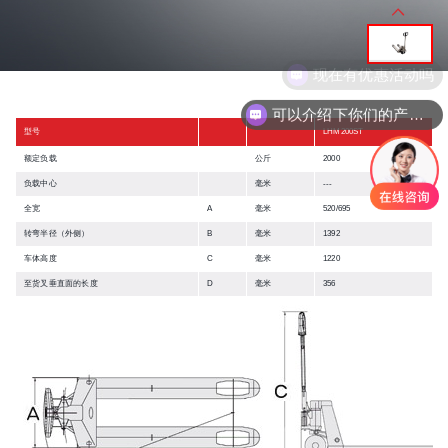
现在有优惠活动吗
可以介绍下你们的产品么
型号
LHM200ST
额定负载
公斤
2000
负载中心
毫米
---
全宽
A
毫米
520/695
转弯半径（外侧）
B
毫米
1392
车体高度
C
毫米
1220
至货叉垂直面的长度
D
毫米
356