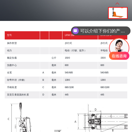
可以介绍下你们的产品么
型号
LRW15B
LRW15PB
操作类型
步行式
步行式
动力
电动（行驶、提升）
半电动（行驶）
额定负载
公斤
1500
1500
负载中心
毫米
600
600
全宽
A
毫米
540/685
540/685
转弯半径（外侧）
B
毫米
1390
1390
手柄高度
C
毫米
680/1190
680/1190
至货叉垂直面的长度
D
毫米
445
445