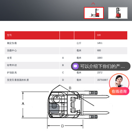
型号
DR
额定负载
公斤
1451
负载中心
毫米
600
全宽
A
毫米
1080
可以介绍下你们的产品么
转弯半径
B
毫米
1920/2022
护顶架高
C
毫米
2372
至货叉垂直面的长度
D
毫米
1575/1697